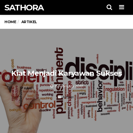
SATHORA
Men
HOME
ARTIKEL
Kiat Menjadi Karyawan Sukses
15 February 2017
Artikel