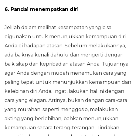
6. Pandai menempatkan diri
Jelilah dalam melihat kesempatan yang bisa
digunakan untuk menunjukkan kemampuan diri
Anda di hadapan atasan. Sebelum melakukannya,
ada baiknya kenali dahulu dan mengerti dengan
baik sikap dan kepribadian atasan Anda. Tujuannya,
agar Anda dengan mudah menemukan cara yang
paling tepat untuk menunjukkan kemampuan dan
kelebihan diri Anda. Ingat, lakukan hal ini dengan
cara yang elegan. Artinya, bukan dengan cara-cara
yang murahan, seperti menggosip, melakukan
akting yang berlebihan, bahkan menunjukkan
kemampuan secara terang-terangan. Tindakan