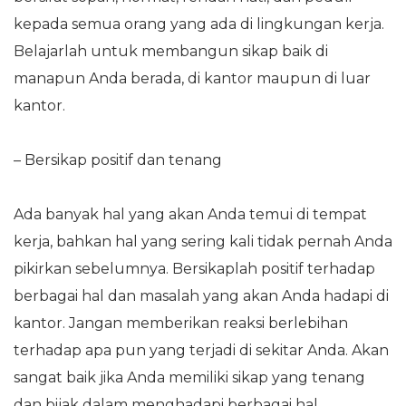
kepada semua orang yang ada di lingkungan kerja.
Belajarlah untuk membangun sikap baik di
manapun Anda berada, di kantor maupun di luar
kantor.
– Bersikap positif dan tenang
Ada banyak hal yang akan Anda temui di tempat
kerja, bahkan hal yang sering kali tidak pernah Anda
pikirkan sebelumnya. Bersikaplah positif terhadap
berbagai hal dan masalah yang akan Anda hadapi di
kantor. Jangan memberikan reaksi berlebihan
terhadap apa pun yang terjadi di sekitar Anda. Akan
sangat baik jika Anda memiliki sikap yang tenang
dan bijak dalam menghadapi berbagai hal.