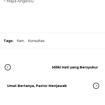
~ Maya Angelou
Tags:
Karir
,
Konsultasi
Miliki Hati yang Bersyukur
Umat Bertanya, Pastor Menjawab