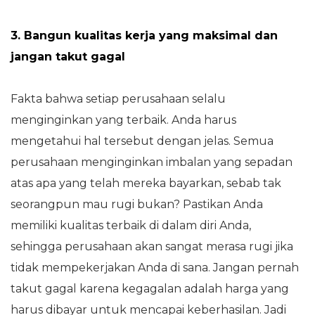
3. Bangun kualitas kerja yang maksimal dan
jangan takut gagal
Fakta bahwa setiap perusahaan selalu
menginginkan yang terbaik. Anda harus
mengetahui hal tersebut dengan jelas. Semua
perusahaan menginginkan imbalan yang sepadan
atas apa yang telah mereka bayarkan, sebab tak
seorangpun mau rugi bukan? Pastikan Anda
memiliki kualitas terbaik di dalam diri Anda,
sehingga perusahaan akan sangat merasa rugi jika
tidak mempekerjakan Anda di sana. Jangan pernah
takut gagal karena kegagalan adalah harga yang
harus dibayar untuk mencapai keberhasilan. Jadi