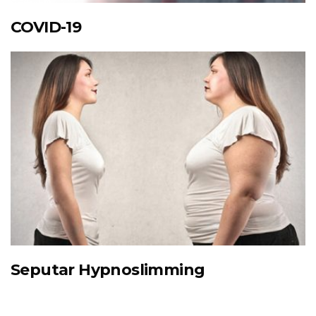
COVID-19
Seputar Hypnoslimming