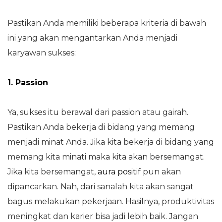
Pastikan Anda memiliki beberapa kriteria di bawah
ini yang akan mengantarkan Anda menjadi
karyawan sukses:
1. Passion
Ya, sukses itu berawal dari passion atau gairah.
Pastikan Anda bekerja di bidang yang memang
menjadi minat Anda. Jika kita bekerja di bidang yang
memang kita minati maka kita akan bersemangat.
Jika kita bersemangat,
aura positif
pun akan
dipancarkan. Nah, dari sanalah kita akan sangat
bagus melakukan pekerjaan. Hasilnya, produktivitas
meningkat dan karier bisa jadi lebih baik. Jangan