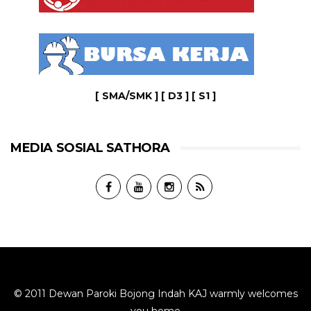
[ SMA/SMK ]
[ D3 ]
[ S1 ]
MEDIA SOSIAL SATHORA
© 2011 Dewan Paroki Bojong Indah KAJ warmly welcomes