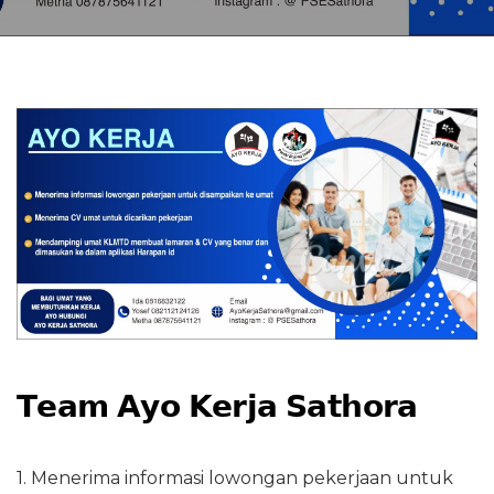
𝗧𝗲𝗮𝗺 𝗔𝘆𝗼 𝗞𝗲𝗿𝗷𝗮 𝗦𝗮𝘁𝗵𝗼𝗿𝗮
1. Menerima informasi lowongan pekerjaan untuk