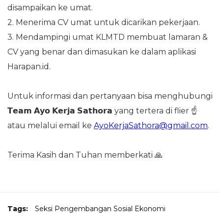
disampaikan ke umat.
2. Menerima CV umat untuk dicarikan pekerjaan.
3. Mendampingi umat KLMTD membuat lamaran &
CV yang benar dan dimasukan ke dalam aplikasi
Harapan.id.
Untuk informasi dan pertanyaan bisa menghubungi
𝗧𝗲𝗮𝗺 𝗔𝘆𝗼 𝗞𝗲𝗿𝗷𝗮 𝗦𝗮𝘁𝗵𝗼𝗿𝗮 yang tertera di flier ☝️
atau melalui email ke
AyoKerjaSathora@gmail.com
.
Terima Kasih dan Tuhan memberkati 🙏
Tags:
Seksi Pengembangan Sosial Ekonomi