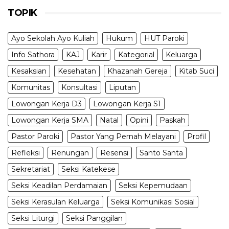
TOPIK
Ayo Sekolah Ayo Kuliah
Hukum
HUT Paroki
Info Sathora
KAJ
Karir
Kategorial
Keluarga
Kesaksian
Kesehatan
Khazanah Gereja
Kitab Suci
Komunitas
Konsultasi
Liputan
Lowongan Kerja D3
Lowongan Kerja S1
Lowongan Kerja SMA
Natal
Opini
Paskah
Pastor Paroki
Pastor Yang Pernah Melayani
Profil
Refleksi
Renungan
Resensi
Santo Santa
Sekretariat
Seksi Katekese
Seksi Keadilan Perdamaian
Seksi Kepemudaan
Seksi Kerasulan Keluarga
Seksi Komunikasi Sosial
Seksi Liturgi
Seksi Panggilan