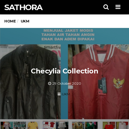
SATHORA
Men
HOME
UKM
Checylia Collection
29 October 2020
UKM