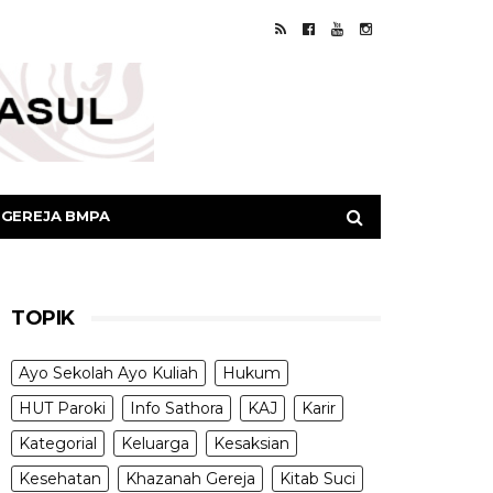
GEREJA BMPA
TOPIK
Ayo Sekolah Ayo Kuliah
Hukum
HUT Paroki
Info Sathora
KAJ
Karir
Kategorial
Keluarga
Kesaksian
Kesehatan
Khazanah Gereja
Kitab Suci