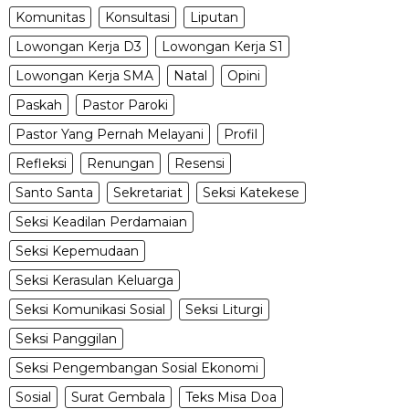
Komunitas
Konsultasi
Liputan
Lowongan Kerja D3
Lowongan Kerja S1
Lowongan Kerja SMA
Natal
Opini
Paskah
Pastor Paroki
Pastor Yang Pernah Melayani
Profil
Refleksi
Renungan
Resensi
Santo Santa
Sekretariat
Seksi Katekese
Seksi Keadilan Perdamaian
Seksi Kepemudaan
Seksi Kerasulan Keluarga
Seksi Komunikasi Sosial
Seksi Liturgi
Seksi Panggilan
Seksi Pengembangan Sosial Ekonomi
Sosial
Surat Gembala
Teks Misa Doa