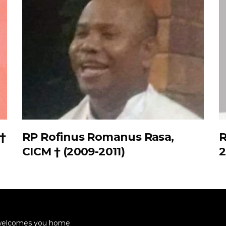
†
RP Rofinus Romanus Rasa,
R
CICM † (2009-2011)
2
 welcomes you home