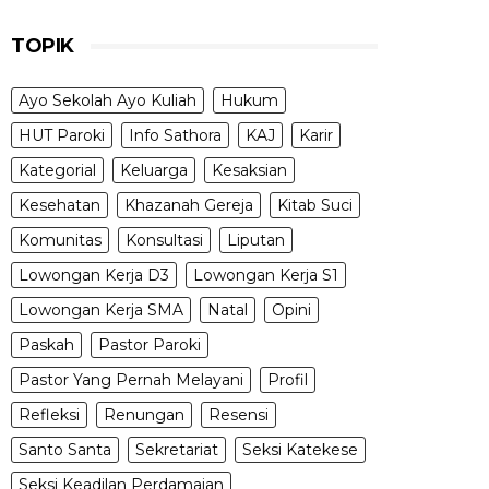
TOPIK
Ayo Sekolah Ayo Kuliah
Hukum
HUT Paroki
Info Sathora
KAJ
Karir
Kategorial
Keluarga
Kesaksian
Kesehatan
Khazanah Gereja
Kitab Suci
Komunitas
Konsultasi
Liputan
Lowongan Kerja D3
Lowongan Kerja S1
Lowongan Kerja SMA
Natal
Opini
Paskah
Pastor Paroki
Pastor Yang Pernah Melayani
Profil
Refleksi
Renungan
Resensi
Santo Santa
Sekretariat
Seksi Katekese
Seksi Keadilan Perdamaian