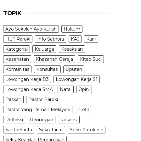
TOPIK
Ayo Sekolah Ayo Kuliah
Hukum
HUT Paroki
Info Sathora
KAJ
Karir
Kategorial
Keluarga
Kesaksian
Kesehatan
Khazanah Gereja
Kitab Suci
Komunitas
Konsultasi
Liputan
Lowongan Kerja D3
Lowongan Kerja S1
Lowongan Kerja SMA
Natal
Opini
Paskah
Pastor Paroki
Pastor Yang Pernah Melayani
Profil
Refleksi
Renungan
Resensi
Santo Santa
Sekretariat
Seksi Katekese
Seksi Keadilan Perdamaian