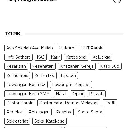
TOPIK
Ayo Sekolah Ayo Kuliah
Hukum
HUT Paroki
Info Sathora
KAJ
Karir
Kategorial
Keluarga
Kesaksian
Kesehatan
Khazanah Gereja
Kitab Suci
Komunitas
Konsultasi
Liputan
Lowongan Kerja D3
Lowongan Kerja S1
Lowongan Kerja SMA
Natal
Opini
Paskah
Pastor Paroki
Pastor Yang Pernah Melayani
Profil
Refleksi
Renungan
Resensi
Santo Santa
Sekretariat
Seksi Katekese